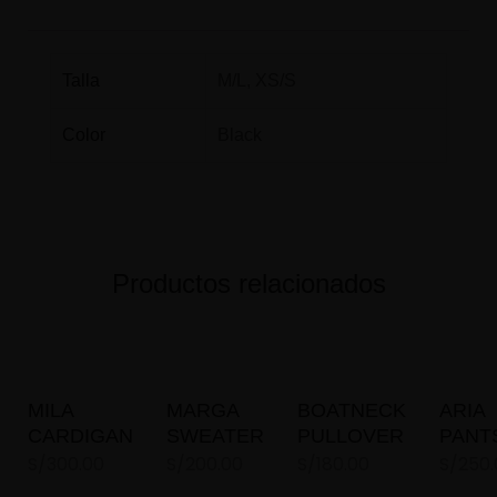
Talla
M/L, XS/S
Color
Black
Productos relacionados
MILA
MARGA
BOATNECK
ARIA
CARDIGAN
SWEATER
PULLOVER
PANT
S/
300.00
S/
200.00
S/
180.00
S/
250.