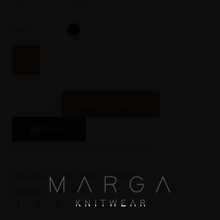
Color
Limpiar
AÑADIR AL CARRITO
COMPRAR
Añadir A Lista De Deseos
Comparar Producto
SKU:
B2247-BLACK COFFEE/DRIFTWOOD
Categorías:
Colección Mujeres
,
Sacos