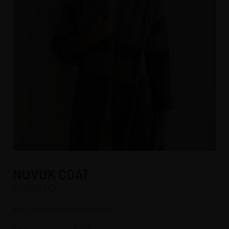
NUVUK COAT
S/
700.00
93% FS ALPACA, 7% POLYAMIDE
XS/S
Talla