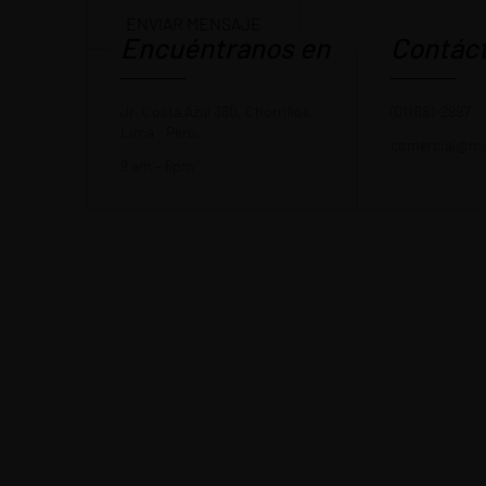
Encuéntranos en
Contác
Jr. Costa Azul 380, Chorrillos,
(01) 681-2997
Lima - Perú.
comercial@ma
9 am – 6pm