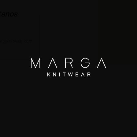
tanos
rgaknitwear.com