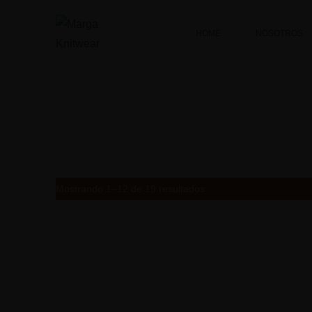
HOME
NOSOTROS
Mostrando 1–12 de 19 resultados
AIRY CABLE KNIT
ARIA
SWEATER
S/
250
S/
300.00