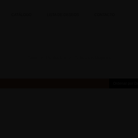
CATÁLOGO
LISTA DE DESEOS
CONTACTO
Colección Mujeres
Casa
Productos
Colección Mujeres
>
>
Ordenar por D
 PANTS
BIG OLD CUDDLY
PULLOVER
.00
S/
250.00